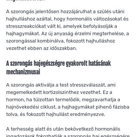
A szorongás jelentősen hozzájárulhat a szülés utáni
hajhulláshoz azáltal, hogy hormonális változásokat és
stresszreakciókat vált ki, amelyek befolyásolják a
hajhagymákat. Az új anyaság érzelmi megterhelése, a
szorongással kombinálva, fokozott hajhulláshoz
vezethet ebben az időszakban.
A szorongás hajegészségre gyakorolt hatásának
mechanizmusai
A szorongás aktiválja a test stresszválaszát, ami
megemelkedett kortizolszinthez vezethet. Ez a
hormon, ha túlzottan termelődik, megzavarhatja a
hajnövekedési ciklust, a hajhagymákat pihenő fázisba
tolva, és fokozott hajhullást eredményezve.
A terhesség alatt és után bekövetkező hormonális
ingadozások fokozhatják a szorongás haj egészségére