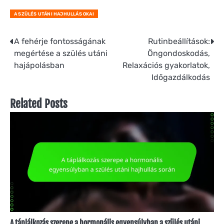
A SZÜLÉS UTÁNI HAJHULLÁS OKAI
Post
A fehérje fontosságának
Rutinbeállítások:
megértése a szülés utáni
Öngondoskodás,
navigation
hajápolásban
Relaxációs gyakorlatok,
Időgazdálkodás
Related Posts
A táplálkozás szerepe a hormonális egyensúlyban a szülés utáni