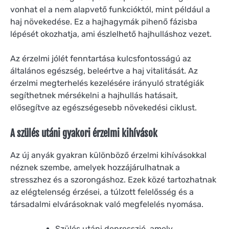
vonhat el a nem alapvető funkcióktól, mint például a
haj növekedése. Ez a hajhagymák pihenő fázisba
lépését okozhatja, ami észlelhető hajhulláshoz vezet.
Az érzelmi jólét fenntartása kulcsfontosságú az
általános egészség, beleértve a haj vitalitását. Az
érzelmi megterhelés kezelésére irányuló stratégiák
segíthetnek mérsékelni a hajhullás hatásait,
elősegítve az egészségesebb növekedési ciklust.
A szülés utáni gyakori érzelmi kihívások
Az új anyák gyakran különböző érzelmi kihívásokkal
néznek szembe, amelyek hozzájárulhatnak a
stresszhez és a szorongáshoz. Ezek közé tartozhatnak
az elégtelenség érzései, a túlzott felelősség és a
társadalmi elvárásoknak való megfelelés nyomása.
Szülés utáni depresszió, amely