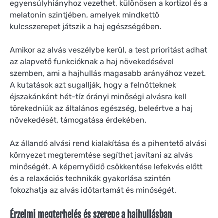
egyensúlyhiányhoz vezethet, különösen a kortizol és a
melatonin szintjében, amelyek mindkettő
kulcsszerepet játszik a haj egészségében.
Amikor az alvás veszélybe kerül, a test prioritást adhat
az alapvető funkcióknak a haj növekedésével
szemben, ami a hajhullás magasabb arányához vezet.
A kutatások azt sugallják, hogy a felnőtteknek
éjszakánként hét-tíz órányi minőségi alvásra kell
törekedniük az általános egészség, beleértve a haj
növekedését, támogatása érdekében.
Az állandó alvási rend kialakítása és a pihentető alvási
környezet megteremtése segíthet javítani az alvás
minőségét. A képernyőidő csökkentése lefekvés előtt
és a relaxációs technikák gyakorlása szintén
fokozhatja az alvás időtartamát és minőségét.
Érzelmi megterhelés és szerepe a hajhullásban