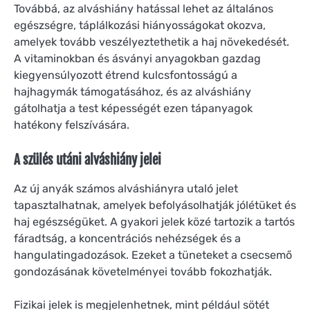
Továbbá, az alváshiány hatással lehet az általános
egészségre, táplálkozási hiányosságokat okozva,
amelyek tovább veszélyeztethetik a haj növekedését.
A vitaminokban és ásványi anyagokban gazdag
kiegyensúlyozott étrend kulcsfontosságú a
hajhagymák támogatásához, és az alváshiány
gátolhatja a test képességét ezen tápanyagok
hatékony felszívására.
A szülés utáni alváshiány jelei
Az új anyák számos alváshiányra utaló jelet
tapasztalhatnak, amelyek befolyásolhatják jólétüket és
haj egészségüket. A gyakori jelek közé tartozik a tartós
fáradtság, a koncentrációs nehézségek és a
hangulatingadozások. Ezeket a tüneteket a csecsemő
gondozásának követelményei tovább fokozhatják.
Fizikai jelek is megjelenhetnek, mint például sötét