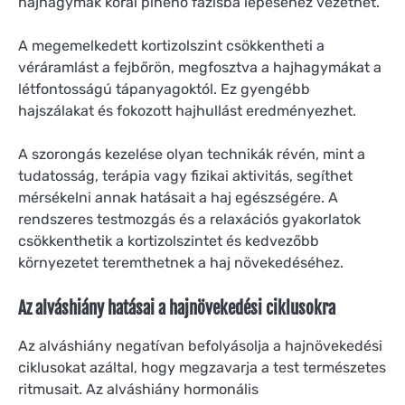
hajhagymák korai pihenő fázisba lépéséhez vezethet.
A megemelkedett kortizolszint csökkentheti a
véráramlást a fejbőrön, megfosztva a hajhagymákat a
létfontosságú tápanyagoktól. Ez gyengébb
hajszálakat és fokozott hajhullást eredményezhet.
A szorongás kezelése olyan technikák révén, mint a
tudatosság, terápia vagy fizikai aktivitás, segíthet
mérsékelni annak hatásait a haj egészségére. A
rendszeres testmozgás és a relaxációs gyakorlatok
csökkenthetik a kortizolszintet és kedvezőbb
környezetet teremthetnek a haj növekedéséhez.
Az alváshiány hatásai a hajnövekedési ciklusokra
Az alváshiány negatívan befolyásolja a hajnövekedési
ciklusokat azáltal, hogy megzavarja a test természetes
ritmusait. Az alváshiány hormonális