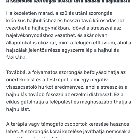
A kezeletlen szorongás hosszú távú hatásai a hajhullásra
Ha kezeletlen marad, a szülés utáni szorongás
krónikus hajhulláshoz és hosszú távú károsodáshoz
vezethet a hajhagymákban. Idővel a stresszválasz
hajelvékonyodáshoz vezethet, és akár olyan
állapotokat is okozhat, mint a telogén effluvium, ahol a
hajszálak jelentős része egyszerre lép a hajhullás
fázisába.
Továbbá, a folyamatos szorongás befolyásolhatja az
önértékelést és a testképet, ami egy negatív
visszacsatoló hurkot eredményez, ahol a stressz és a
hajhullás tovább fokozza az érzelmi distresszt. Ez a
ciklus gátolhatja a felépülést és meghosszabbíthatja a
hajhullást.
A terápia vagy támogató csoportok keresése hasznos
lehet. A szorongás korai kezelése javíthatja nemcsak a