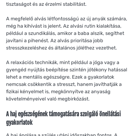
tisztaságot és az érzelmi stabilitást.
A megfelelő alvás létfontosságú az új anyák számára,
még ha kihívást is jelent. Az alvási rutin kialakítása,
például a szundikálás, amikor a baba alszik, segíthet
javítani a pihenést. Az alvás prioritása jobb
stresszkezeléshez és általános jóléthez vezethet.
A relaxációs technikák, mint például a jóga vagy a
gyengéd nyújtás beépítése szintén jótékony hatással
lehet a mentális egészségre. Ezek a gyakorlatok
nemcsak csökkentik a stresszt, hanem javíthatják a
fizikai kényelmet is, megkönnyítve az anyaság
követelményeivel való megbirkózást.
A haj egészségének támogatására szolgáló önellátási
gyakorlatok
A haj ápolása a szülés utáni időszakban fontos. A