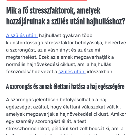
Mik a fő stresszfaktorok, amelyek
hozzájárulnak a szülés utáni hajhulláshoz?
A szülés utáni
hajhullást gyakran több
kulcsfontosságú stresszfaktor befolyásolja, beleértve
a szorongást, az alváshiányt és az érzelmi
megterhelést. Ezek az elemek megzavarhatják a
normális hajnövekedési ciklust, ami a hajhullás
fokozódásához vezet a
szülés utáni
időszakban.
A szorongás és annak élettani hatása a haj egészségére
A szorongás jelentősen befolyásolhatja a haj
egészségét azáltal, hogy élettani válaszokat vált ki,
amelyek megzavarják a hajnövekedési ciklust. Amikor
egy személy szorongást él át, a test
stresszhormonokat, például kortizolt bocsát ki, ami a