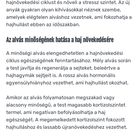
hajnövekedési ciklust és növeli a stressz szintet. Az új
anyák gyakran olyan kihívásokkal néznek szembe,
amelyek elégtelen alváshoz vezetnek, ami fokozhatja a
hajhullást ebben az időszakban.
Az alvás minőségének hatása a haj növekedésére
A minőségi alvás elengedhetetlen a hajnövekedési
ciklus egészségének fenntartásához. Mély alvás során
a test javítja és regenerálja a sejteket, beleértve a
hajhagymák sejtjeit is. A rossz alvás hormonális
egyensúlyhiányhoz vezethet, ami hajhullást okozhat.
Amikor az alvás folyamatosan megszakad vagy
alacsony minőségű, a test magasabb kortizolszintet
termel, ami negatívan befolyásolhatja a haj
egészségét. A megemelkedett kortizolszint fokozott
hajhulláshoz és lassabb újranövekedéshez vezethet.