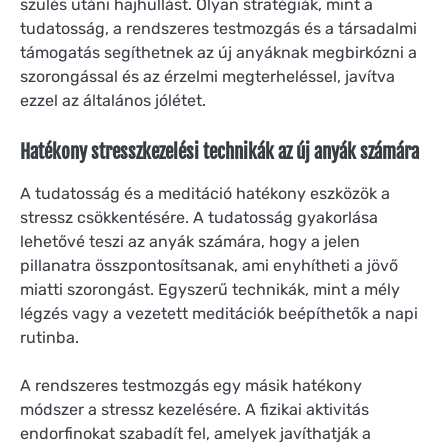
szülés utáni hajhullást. Olyan stratégiák, mint a
tudatosság, a rendszeres testmozgás és a társadalmi
támogatás segíthetnek az új anyáknak megbirkózni a
szorongással és az érzelmi megterheléssel, javítva
ezzel az általános jólétet.
Hatékony stresszkezelési technikák az új anyák számára
A tudatosság és a meditáció hatékony eszközök a
stressz csökkentésére. A tudatosság gyakorlása
lehetővé teszi az anyák számára, hogy a jelen
pillanatra összpontosítsanak, ami enyhítheti a jövő
miatti szorongást. Egyszerű technikák, mint a mély
légzés vagy a vezetett meditációk beépíthetők a napi
rutinba.
A rendszeres testmozgás egy másik hatékony
módszer a stressz kezelésére. A fizikai aktivitás
endorfinokat szabadít fel, amelyek javíthatják a