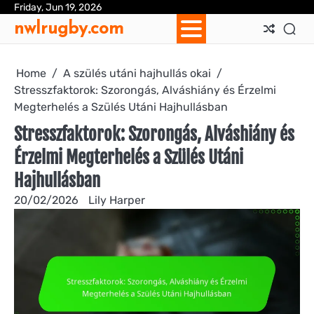
Skip
Friday, Jun 19, 2026
Ab
Con
Coo
Pri
Sit
Te
nwlrugby.com
to
Us
Us
Pol
Pol
an
content
Con
Home
A szülés utáni hajhullás okai
Stresszfaktorok: Szorongás, Alváshiány és Érzelmi
Megterhelés a Szülés Utáni Hajhullásban
Stresszfaktorok: Szorongás, Alváshiány és
Érzelmi Megterhelés a Szülés Utáni
Hajhullásban
20/02/2026
Lily Harper