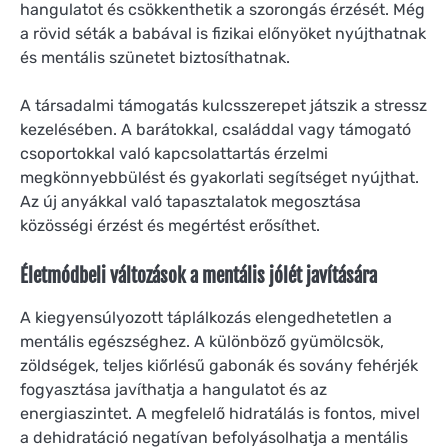
hangulatot és csökkenthetik a szorongás érzését. Még
a rövid séták a babával is fizikai előnyöket nyújthatnak
és mentális szünetet biztosíthatnak.
A társadalmi támogatás kulcsszerepet játszik a stressz
kezelésében. A barátokkal, családdal vagy támogató
csoportokkal való kapcsolattartás érzelmi
megkönnyebbülést és gyakorlati segítséget nyújthat.
Az új anyákkal való tapasztalatok megosztása
közösségi érzést és megértést erősíthet.
Életmódbeli változások a mentális jólét javítására
A kiegyensúlyozott táplálkozás elengedhetetlen a
mentális egészséghez. A különböző gyümölcsök,
zöldségek, teljes kiőrlésű gabonák és sovány fehérjék
fogyasztása javíthatja a hangulatot és az
energiaszintet. A megfelelő hidratálás is fontos, mivel
a dehidratáció negatívan befolyásolhatja a mentális