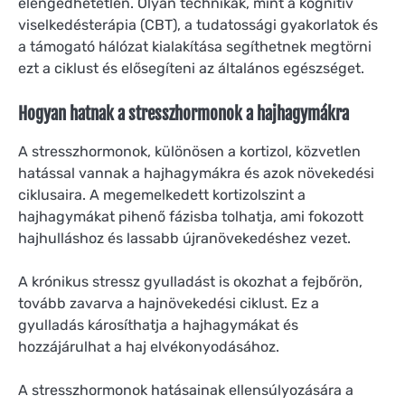
elengedhetetlen. Olyan technikák, mint a kognitív
viselkedésterápia (CBT), a tudatossági gyakorlatok és
a támogató hálózat kialakítása segíthetnek megtörni
ezt a ciklust és elősegíteni az általános egészséget.
Hogyan hatnak a stresszhormonok a hajhagymákra
A stresszhormonok, különösen a kortizol, közvetlen
hatással vannak a hajhagymákra és azok növekedési
ciklusaira. A megemelkedett kortizolszint a
hajhagymákat pihenő fázisba tolhatja, ami fokozott
hajhulláshoz és lassabb újranövekedéshez vezet.
A krónikus stressz gyulladást is okozhat a fejbőrön,
tovább zavarva a hajnövekedési ciklust. Ez a
gyulladás károsíthatja a hajhagymákat és
hozzájárulhat a haj elvékonyodásához.
A stresszhormonok hatásainak ellensúlyozására a