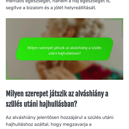
mentális egészséget, hanem a haj egészségét is,
segítve a bizalom és a jólét helyreállítását.
Milyen szerepet játszik az alváshiány a
szülés utáni hajhullásban?
Az alváshiány jelentősen hozzájárul a szülés utáni
hajhulláshoz azáltal, hogy megzavarja a