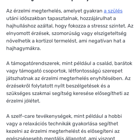
Az érzelmi megterhelés, amelyet gyakran
a szülés
utáni időszakban tapasztalnak, hozzájárulhat a
hajhulláshoz azáltal, hogy fokozza a stressz szintet. Az
elnyomott érzések, szomorúság vagy elszigeteltség
növelhetik a kortizol termelést, ami negatívan hat a
hajhagymákra.
A támogatórendszerek, mint például a család, barátok
vagy támogató csoportok, létfontosságú szerepet
játszhatnak az érzelmi megterhelés enyhítésében. Az
érzésekről folytatott nyílt beszélgetések és a
szükséges szakmai segítség keresése elősegítheti az
érzelmi jólétet.
A szelf-care tevékenységek, mint például a hobbi
vagy a relaxációs technikák gyakorlása segíthet
kezelni az érzelmi megterhelést és elősegíteni az
egészségesebb mentális állapotot, ami viszont