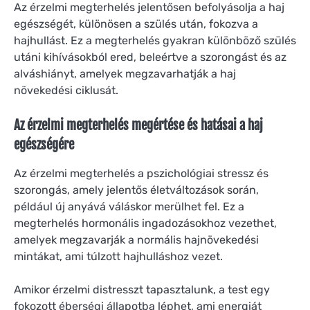
Az érzelmi megterhelés jelentősen befolyásolja a haj
egészségét, különösen a szülés után, fokozva a
hajhullást. Ez a megterhelés gyakran különböző szülés
utáni kihívásokból ered, beleértve a szorongást és az
alváshiányt, amelyek megzavarhatják a haj
növekedési ciklusát.
Az érzelmi megterhelés megértése és hatásai a haj
egészségére
Az érzelmi megterhelés a pszichológiai stressz és
szorongás, amely jelentős életváltozások során,
például új anyává váláskor merülhet fel. Ez a
megterhelés hormonális ingadozásokhoz vezethet,
amelyek megzavarják a normális hajnövekedési
mintákat, ami túlzott hajhulláshoz vezet.
Amikor érzelmi distresszt tapasztalunk, a test egy
fokozott éberségi állapotba léphet, ami energiát