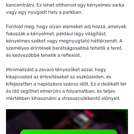
koncentrálni. Ez lehet otthonod egy kényelmes sarka
vagy egy nyugodt hely a parkban.
Fontold meg, hogy olyan elemeket adj hozzá, amelyek
fokozzák a kényelmet, például lágy világítást,
kényelmes széket vagy megnyugtató háttérzenét. A
személyes érintések barátságosabbá tehetik a teret,
és kedvezőbbé tehetik a reflexiót.
Minimalizáld a zavaró tényezőket azzal, hogy
kikapcsolod az értesítéseket az eszközeiden, és
kifejezetten a naplózásra szánsz időt. Ez a dedikált tér
és idő segíthet elmerülni a folyamatban, és teljes
mértékben kihasználni a stresszcsökkentő előnyeit.