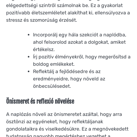
elégedettségi szintről számolnak be. Ez a gyakorlat
pozitívabb életszemléletet alakíthat ki, ellensúlyozva a
stressz és szomorúság érzését.
Incorporálj egy hála szekciót a naplódba,
ahol felsorolod azokat a dolgokat, amiket
értékelsz.
Írj pozitív élményekről, hogy megerősítsd a
boldog emlékeket.
Reflektálj a fejlődésedre és az
eredményeidre, hogy növeld az
önbecsülésedet.
Önismeret és reflexió növelése
A naplózás növeli az önismeretet azáltal, hogy arra
ösztönzi az egyéneket, hogy reflektáljanak
gondolataikra és viselkedésükre. Ez a megnövekedett
tudatosság nagyobb megértéshez vezethet a