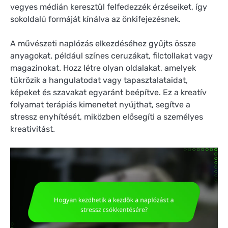
vegyes médián keresztül felfedezzék érzéseiket, így
sokoldalú formáját kínálva az önkifejezésnek.
A művészeti naplózás elkezdéséhez gyűjts össze
anyagokat, például színes ceruzákat, filctollakat vagy
magazinokat. Hozz létre olyan oldalakat, amelyek
tükrözik a hangulatodat vagy tapasztalataidat,
képeket és szavakat egyaránt beépítve. Ez a kreatív
folyamat terápiás kimenetet nyújthat, segítve a
stressz enyhítését, miközben elősegíti a személyes
kreativitást.