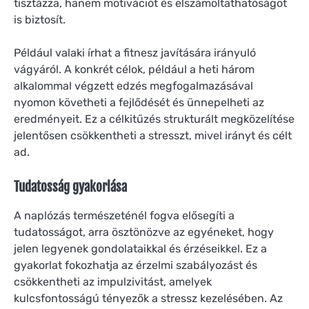
tisztázza, hanem motivációt és elszámoltathatóságot
is biztosít.
Például valaki írhat a fitnesz javítására irányuló
vágyáról. A konkrét célok, például a heti három
alkalommal végzett edzés megfogalmazásával
nyomon követheti a fejlődését és ünnepelheti az
eredményeit. Ez a célkitűzés strukturált megközelítése
jelentősen csökkentheti a stresszt, mivel irányt és célt
ad.
Tudatosság gyakorlása
A naplózás természeténél fogva elősegíti a
tudatosságot, arra ösztönözve az egyéneket, hogy
jelen legyenek gondolataikkal és érzéseikkel. Ez a
gyakorlat fokozhatja az érzelmi szabályozást és
csökkentheti az impulzivitást, amelyek
kulcsfontosságú tényezők a stressz kezelésében. Az