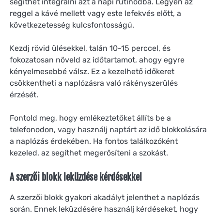
segíthet integrálni azt a napi rutinodba. Legyen az
reggel a kávé mellett vagy este lefekvés előtt, a
következetesség kulcsfontosságú.
Kezdj rövid ülésekkel, talán 10-15 perccel, és
fokozatosan növeld az időtartamot, ahogy egyre
kényelmesebbé válsz. Ez a kezelhető időkeret
csökkentheti a naplózásra való rákényszerülés
érzését.
Fontold meg, hogy emlékeztetőket állíts be a
telefonodon, vagy használj naptárt az idő blokkolására
a naplózás érdekében. Ha fontos találkozóként
kezeled, az segíthet megerősíteni a szokást.
A szerzői blokk leküzdése kérdésekkel
A szerzői blokk gyakori akadályt jelenthet a naplózás
során. Ennek leküzdésére használj kérdéseket, hogy