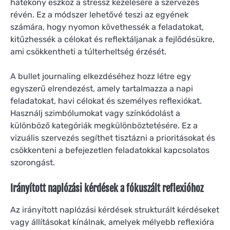
hatékony eszköz a stressz kezelésére a szervezés
révén. Ez a módszer lehetővé teszi az egyének
számára, hogy nyomon követhessék a feladatokat,
kitűzhessék a célokat és reflektáljanak a fejlődésükre,
ami csökkentheti a túlterheltség érzését.
A bullet journaling elkezdéséhez hozz létre egy
egyszerű elrendezést, amely tartalmazza a napi
feladatokat, havi célokat és személyes reflexiókat.
Használj szimbólumokat vagy színkódolást a
különböző kategóriák megkülönböztetésére. Ez a
vizuális szervezés segíthet tisztázni a prioritásokat és
csökkenteni a befejezetlen feladatokkal kapcsolatos
szorongást.
Irányított naplózási kérdések a fókuszált reflexióhoz
Az irányított naplózási kérdések strukturált kérdéseket
vagy állításokat kínálnak, amelyek mélyebb reflexióra