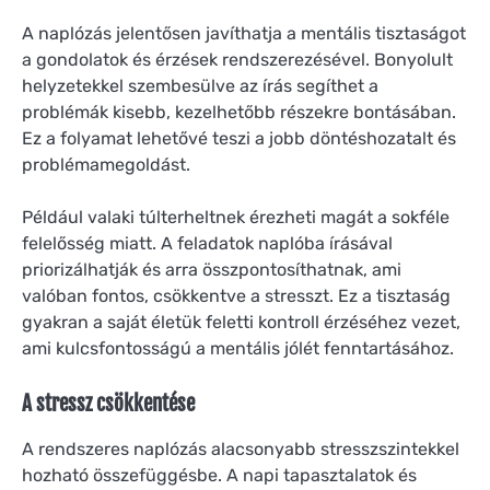
A naplózás jelentősen javíthatja a mentális tisztaságot
a gondolatok és érzések rendszerezésével. Bonyolult
helyzetekkel szembesülve az írás segíthet a
problémák kisebb, kezelhetőbb részekre bontásában.
Ez a folyamat lehetővé teszi a jobb döntéshozatalt és
problémamegoldást.
Például valaki túlterheltnek érezheti magát a sokféle
felelősség miatt. A feladatok naplóba írásával
priorizálhatják és arra összpontosíthatnak, ami
valóban fontos, csökkentve a stresszt. Ez a tisztaság
gyakran a saját életük feletti kontroll érzéséhez vezet,
ami kulcsfontosságú a mentális jólét fenntartásához.
A stressz csökkentése
A rendszeres naplózás alacsonyabb stresszszintekkel
hozható összefüggésbe. A napi tapasztalatok és