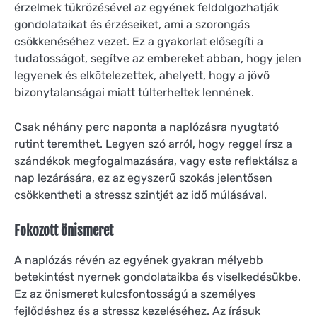
érzelmek tükrözésével az egyének feldolgozhatják
gondolataikat és érzéseiket, ami a szorongás
csökkenéséhez vezet. Ez a gyakorlat elősegíti a
tudatosságot, segítve az embereket abban, hogy jelen
legyenek és elkötelezettek, ahelyett, hogy a jövő
bizonytalanságai miatt túlterheltek lennének.
Csak néhány perc naponta a naplózásra nyugtató
rutint teremthet. Legyen szó arról, hogy reggel írsz a
szándékok megfogalmazására, vagy este reflektálsz a
nap lezárására, ez az egyszerű szokás jelentősen
csökkentheti a stressz szintjét az idő múlásával.
Fokozott önismeret
A naplózás révén az egyének gyakran mélyebb
betekintést nyernek gondolataikba és viselkedésükbe.
Ez az önismeret kulcsfontosságú a személyes
fejlődéshez és a stressz kezeléséhez. Az írásuk