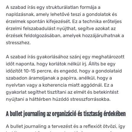
A szabad írás egy strukturálatlan formája a
naplózásnak, amely lehetővé teszi a gondolatok és
érzelmek spontán kifejezését. Ez a technika erőteljes
érzelmi felszabadulást nyújthat, segítve azokat az
érzések feldolgozásában, amelyek hozzájárulhatnak a
stresszhez.
A szabad írás gyakorlásához szánj egy meghatározott
időt naponta, hogy korlátok nélkül írj. Állíts be egy
időzítőt 10-15 percre, és engedd, hogy a gondolataid
szabadon áramoljanak a papírra, anélkül, hogy a
nyelvtan vagy a koherencia miatt aggódnál. Ez a
gyakorlat segíthet tisztítani az elmét és betekintést
nyújtani a háttérben húzódó stresszforrásokba.
A bullet journaling az organizáció és tisztaság érdekében
A bullet journaling a tervezést és a reflexiót ötvözi, így