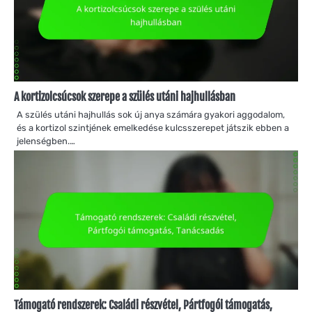
A kortizolcsúcsok szerepe a szülés utáni hajhullásban
A szülés utáni hajhullás sok új anya számára gyakori aggodalom,
és a kortizol szintjének emelkedése kulcsszerepet játszik ebben a
jelenségben.…
Támogató rendszerek: Családi részvétel, Pártfogói támogatás,