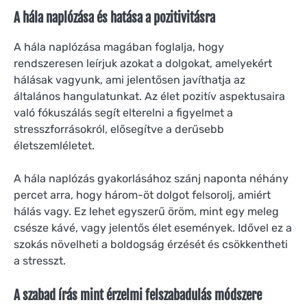
A hála naplózása és hatása a pozitivitásra
A hála naplózása magában foglalja, hogy
rendszeresen leírjuk azokat a dolgokat, amelyekért
hálásak vagyunk, ami jelentősen javíthatja az
általános hangulatunkat. Az élet pozitív aspektusaira
való fókuszálás segít elterelni a figyelmet a
stresszforrásokról, elősegítve a derűsebb
életszemléletet.
A hála naplózás gyakorlásához szánj naponta néhány
percet arra, hogy három-öt dolgot felsorolj, amiért
hálás vagy. Ez lehet egyszerű öröm, mint egy meleg
csésze kávé, vagy jelentős élet események. Idővel ez a
szokás növelheti a boldogság érzését és csökkentheti
a stresszt.
A szabad írás mint érzelmi felszabadulás módszere