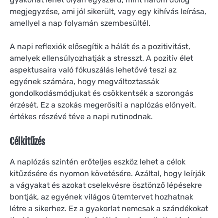
megjegyzése, ami jól sikerült, vagy egy kihívás leírása,
amellyel a nap folyamán szembesültél.
A napi reflexiók elősegítik a hálát és a pozitivitást,
amelyek ellensúlyozhatják a stresszt. A pozitív élet
aspektusaira való fókuszálás lehetővé teszi az
egyének számára, hogy megváltoztassák
gondolkodásmódjukat és csökkentsék a szorongás
érzését. Ez a szokás megerősíti a naplózás előnyeit,
értékes részévé téve a napi rutinodnak.
Célkitűzés
A naplózás szintén erőteljes eszköz lehet a célok
kitűzésére és nyomon követésére. Azáltal, hogy leírják
a vágyakat és azokat cselekvésre ösztönző lépésekre
bontják, az egyének világos ütemtervet hozhatnak
létre a sikerhez. Ez a gyakorlat nemcsak a szándékokat