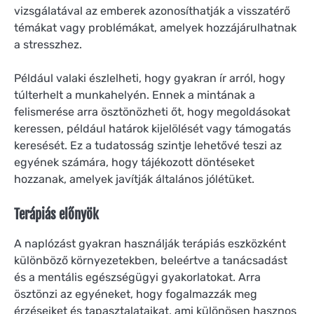
vizsgálatával az emberek azonosíthatják a visszatérő
témákat vagy problémákat, amelyek hozzájárulhatnak
a stresszhez.
Például valaki észlelheti, hogy gyakran ír arról, hogy
túlterhelt a munkahelyén. Ennek a mintának a
felismerése arra ösztönözheti őt, hogy megoldásokat
keressen, például határok kijelölését vagy támogatás
keresését. Ez a tudatosság szintje lehetővé teszi az
egyének számára, hogy tájékozott döntéseket
hozzanak, amelyek javítják általános jólétüket.
Terápiás előnyök
A naplózást gyakran használják terápiás eszközként
különböző környezetekben, beleértve a tanácsadást
és a mentális egészségügyi gyakorlatokat. Arra
ösztönzi az egyéneket, hogy fogalmazzák meg
érzéseiket és tapasztalataikat, ami különösen hasznos