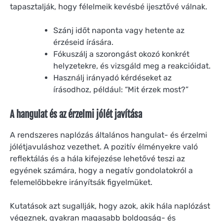
tapasztalják, hogy félelmeik kevésbé ijesztővé válnak.
Szánj időt naponta vagy hetente az
érzéseid írására.
Fókuszálj a szorongást okozó konkrét
helyzetekre, és vizsgáld meg a reakcióidat.
Használj irányadó kérdéseket az
írásodhoz, például: “Mit érzek most?”
A hangulat és az érzelmi jólét javítása
A rendszeres naplózás általános hangulat- és érzelmi
jólétjavuláshoz vezethet. A pozitív élményekre való
reflektálás és a hála kifejezése lehetővé teszi az
egyének számára, hogy a negatív gondolatokról a
felemelőbbekre irányítsák figyelmüket.
Kutatások azt sugallják, hogy azok, akik hála naplózást
végeznek, gyakran magasabb boldogság- és