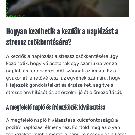
Hogyan kezdhetik a kezdők a naplózást a
stressz csökkentésére?
A kezdők a naplózást a stressz csökkentésére úgy
kezdhetik, hogy választanak egy számukra vonzó
naplót, és rendszeres időt szánnak az írásra. Ez a
gyakorlat lehetővé teszi az egyének számára, hogy
kifejezzék gondolataikat és érzéseiket, segítve a
stressz enyhítését és az érzelmi jólét előmozdítását.
A megfelelő napló és íróeszközök kiválasztása
A megfelelő napló kiválasztása kulcsfontosságú a
pozitív naplózási élményhez. Fontold meg az olyan
tényezőket, mint a méret, a papír minősége és a kötés