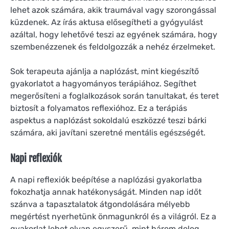
lehet azok számára, akik traumával vagy szorongással
küzdenek. Az írás aktusa elősegítheti a gyógyulást
azáltal, hogy lehetővé teszi az egyének számára, hogy
szembenézzenek és feldolgozzák a nehéz érzelmeket.
Sok terapeuta ajánlja a naplózást, mint kiegészítő
gyakorlatot a hagyományos terápiához. Segíthet
megerősíteni a foglalkozások során tanultakat, és teret
biztosít a folyamatos reflexióhoz. Ez a terápiás
aspektus a naplózást sokoldalú eszközzé teszi bárki
számára, aki javítani szeretné mentális egészségét.
Napi reflexiók
A napi reflexiók beépítése a naplózási gyakorlatba
fokozhatja annak hatékonyságát. Minden nap időt
szánva a tapasztalatok átgondolására mélyebb
megértést nyerhetünk önmagunkról és a világról. Ez a
gyakorlat lehet olyan egyszerű, mint három dolog