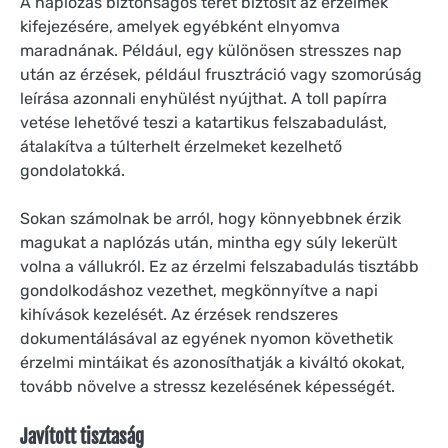
A naplózás biztonságos teret biztosít az érzelmek
kifejezésére, amelyek egyébként elnyomva
maradnának. Például, egy különösen stresszes nap
után az érzések, például frusztráció vagy szomorúság
leírása azonnali enyhülést nyújthat. A toll papírra
vetése lehetővé teszi a katartikus felszabadulást,
átalakítva a túlterhelt érzelmeket kezelhető
gondolatokká.
Sokan számolnak be arról, hogy könnyebbnek érzik
magukat a naplózás után, mintha egy súly lekerült
volna a vállukról. Ez az érzelmi felszabadulás tisztább
gondolkodáshoz vezethet, megkönnyítve a napi
kihívások kezelését. Az érzések rendszeres
dokumentálásával az egyének nyomon követhetik
érzelmi mintáikat és azonosíthatják a kiváltó okokat,
tovább növelve a stressz kezelésének képességét.
Javított tisztaság