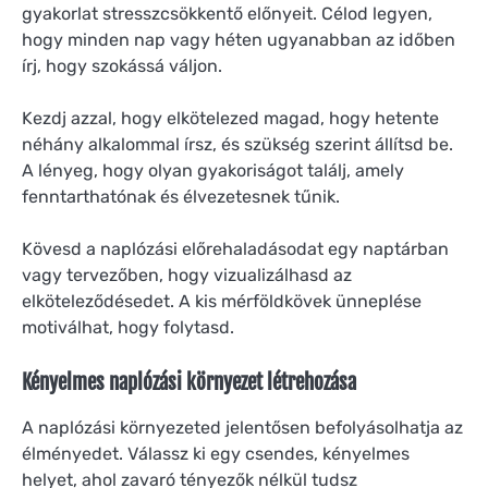
gyakorlat stresszcsökkentő előnyeit. Célod legyen,
hogy minden nap vagy héten ugyanabban az időben
írj, hogy szokássá váljon.
Kezdj azzal, hogy elkötelezed magad, hogy hetente
néhány alkalommal írsz, és szükség szerint állítsd be.
A lényeg, hogy olyan gyakoriságot találj, amely
fenntarthatónak és élvezetesnek tűnik.
Kövesd a naplózási előrehaladásodat egy naptárban
vagy tervezőben, hogy vizualizálhasd az
elköteleződésedet. A kis mérföldkövek ünneplése
motiválhat, hogy folytasd.
Kényelmes naplózási környezet létrehozása
A naplózási környezeted jelentősen befolyásolhatja az
élményedet. Válassz ki egy csendes, kényelmes
helyet, ahol zavaró tényezők nélkül tudsz