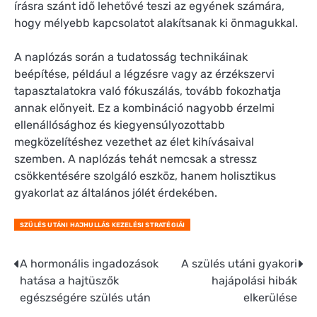
írásra szánt idő lehetővé teszi az egyének számára,
hogy mélyebb kapcsolatot alakítsanak ki önmagukkal.
A naplózás során a tudatosság technikáinak
beépítése, például a légzésre vagy az érzékszervi
tapasztalatokra való fókuszálás, tovább fokozhatja
annak előnyeit. Ez a kombináció nagyobb érzelmi
ellenállósághoz és kiegyensúlyozottabb
megközelítéshez vezethet az élet kihívásaival
szemben. A naplózás tehát nemcsak a stressz
csökkentésére szolgáló eszköz, hanem holisztikus
gyakorlat az általános jólét érdekében.
SZÜLÉS UTÁNI HAJHULLÁS KEZELÉSI STRATÉGIÁI
Post
A hormonális ingadozások
A szülés utáni gyakori
hatása a hajtüszők
hajápolási hibák
navigation
egészségére szülés után
elkerülése