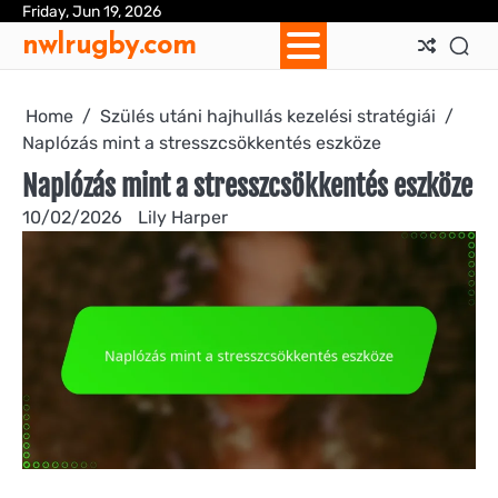
Skip
Friday, Jun 19, 2026
Ab
Con
Coo
Pri
Sit
Te
nwlrugby.com
to
Us
Us
Pol
Pol
an
content
Con
Home
Szülés utáni hajhullás kezelési stratégiái
Naplózás mint a stresszcsökkentés eszköze
Naplózás mint a stresszcsökkentés eszköze
10/02/2026
Lily Harper