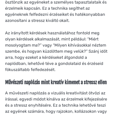
ösztönzik az egyéneket a személyes tapasztalataik és
érzelmeik kapcsán. Ez a technika segíthet az
egyéneknek felfedezni érzéseiket és hatékonyabban
azonosítani a stressz kiváltó okait.
Az irányított kérdések használatához fontold meg
olyan kérdések alkalmazását, mint például: “Miért
mosolyogtam ma?” vagy “Milyen kihívásokkal néztem
szembe, és hogyan küzdöttem meg velük?” Szánj időt
arra, hogy ezeket a kérdéseket átgondold a
naplódban, lehetővé téve a gondolataid és érzéseid
fókuszáltabb felfedezését.
Művészeti naplózás mint kreatív kimenet a stressz ellen
A művészeti naplózás a vizuális kreativitást ötvözi az
írással, egyedi módot kínálva az érzelmek kifejezésére
és a stressz enyhítésére. Ez a technika lehetővé teszi
az egyének számára, hogy rajzokon, kollázsokon vagy