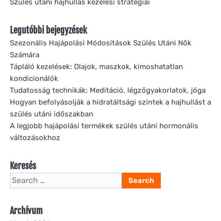
Szülés utáni hajhullás kezelési stratégiái
Legutóbbi bejegyzések
Szezonális Hajápolási Módosítások Szülés Utáni Nők
Számára
Tápláló kezelések: Olajok, maszkok, kimoshatatlan
kondicionálók
Tudatosság technikák: Meditáció, légzőgyakorlatok, jóga
Hogyan befolyásolják a hidratáltsági szintek a hajhullást a
szülés utáni időszakban
A legjobb hajápolási termékek szülés utáni hormonális
változásokhoz
Keresés
Search
for:
Archívum