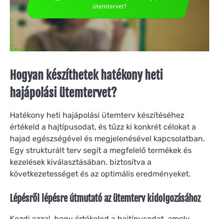
Hogyan készíthetek hatékony heti
hajápolási ütemtervet?
Hatékony heti hajápolási ütemterv készítéséhez
értékeld a hajtípusodat, és tűzz ki konkrét célokat a
hajad egészségével és megjelenésével kapcsolatban.
Egy strukturált terv segít a megfelelő termékek és
kezelések kiválasztásában, biztosítva a
következetességet és az optimális eredményeket.
Lépésről lépésre útmutató az ütemterv kidolgozásához
Kezdj azzal, hogy értékeled a hajtípusodat, amely