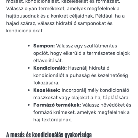
mosást, kondicionálást, kezeléseket és formázást.
Válassz olyan termékeket, amelyek megfelelnek a
hajtípusodnak és a konkrét céljaidnak. Például, ha a
hajad száraz, válassz hidratáló samponokat és
kondicionálókat.
Sampon:
Válassz egy szulfátmentes
opciót, hogy elkerüld a természetes olajok
eltávolítását.
Kondicionáló:
Használj hidratáló
kondicionálót a puhaság és kezelhetőség
fokozására.
Kezelések:
Incorporálj mély kondicionáló
maszkokat vagy olajokat a haj táplálására.
Formázó termékek:
Válassz hővédőket és
formázó krémeket, amelyek megfelelnek a
haj textúrájának.
A mosás és kondicionálás gyakorisága