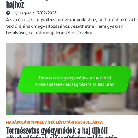
hajhoz
17/02/2026
Lily Harper
A szülés utáni hajváltozások vékonyodáshoz, hajhulláshoz és a h
textúrájának megváltozásához vezethetnek, ami gyakran
befolyásolja a nők megjelenését és érzelmi…
HAJÁPOLÁSI TIPPEK A SZÜLÉS UTÁNI HAJHULLÁSRA
Természetes gyógymódok a haj újbóli