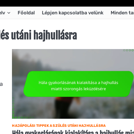
lv
Főoldal
Lépjen kapcsolatba velünk
Minden ta
lés utáni hajhullásra
sa
HAJÁPOLÁSI TIPPEK A SZÜLÉS UTÁNI HAJHULLÁSRA