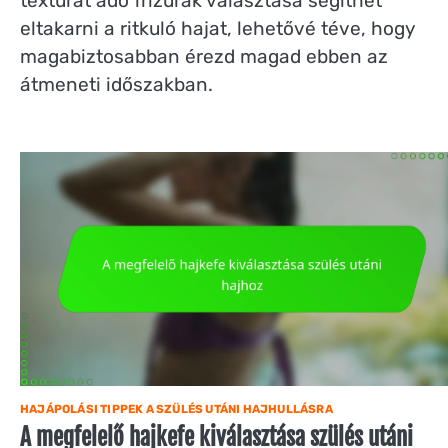
textúrát adó frizurák választása segíthet
eltakarni a ritkuló hajat, lehetővé téve, hogy
magabiztosabban érezd magad ebben az
átmeneti időszakban.
HAJÁPOLÁSI TIPPEK A SZÜLÉS UTÁNI HAJHULLÁSRA
A megfelelő hajkefe kiválasztása szülés utáni