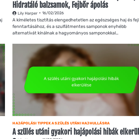
Hidratáló balzsamok, Fejbőr ápolás
16/02/2026
Lily Harper
aj
A kíméletes tisztítás elengedhetetlen az egészséges haj és fej
fenntartásához, és a szulfátmentes samponok enyhébb
alternatívát kínálnak a hagyományos samponokkal…
HAJÁPOLÁSI TIPPEK A SZÜLÉS UTÁNI HAJHULLÁSRA
A szülés utáni gyakori hajápolási hibák elkerü