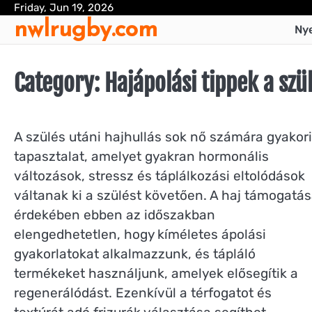
Skip
Friday, Jun 19, 2026
nwlrugby.com
to
Nye
content
Category:
Hajápolási tippek a szü
A szülés utáni hajhullás sok nő számára gyakori
tapasztalat, amelyet gyakran hormonális
változások, stressz és táplálkozási eltolódások
váltanak ki a szülést követően. A haj támogatá
érdekében ebben az időszakban
elengedhetetlen, hogy kíméletes ápolási
gyakorlatokat alkalmazzunk, és tápláló
termékeket használjunk, amelyek elősegítik a
regenerálódást. Ezenkívül a térfogatot és