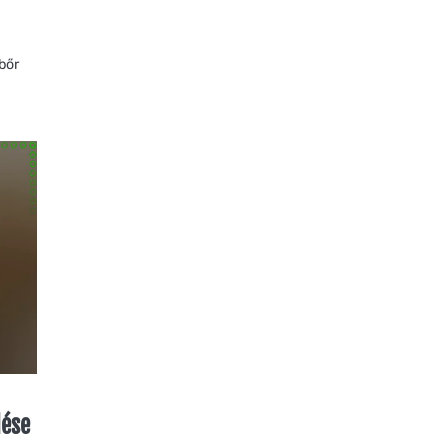
bőr
lése