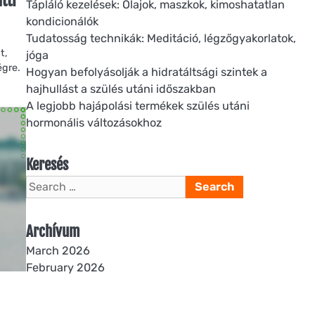
tti
Tápláló kezelések: Olajok, maszkok, kimoshatatlan
kondicionálók
Tudatosság technikák: Meditáció, légzőgyakorlatok,
t,
jóga
égre.
Hogyan befolyásolják a hidratáltsági szintek a
hajhullást a szülés utáni időszakban
A legjobb hajápolási termékek szülés utáni
hormonális változásokhoz
Keresés
Search
for:
Archívum
March 2026
February 2026