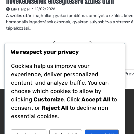
növekedésének elősegítésére szülés után
12/02/2026
Lily Harper
A szülés utáni hajhullás gyakori probléma, amelyet a szülést köve
hormonális ingadozások okoznak, gyakran súlyosbítva a stressz é
táplálkozási…
Read more
We respect your privacy
Cookies help us improve your
experience, deliver personalized
Prev
content, and analyze traffic. You can
choose which cookies to allow by
clicking
Customize
. Click
Accept All
to
Kategóriák
consent or
Reject All
to decline non-
A szülés utáni hajhullás okai
essential cookies.
Hajápolási tippek a szülés utáni
hajhullásra
Szülés utáni hajhullás kezelési stratégiái