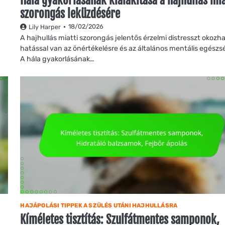
Hála gyakorlásának kialakítása a hajhullás mia
szorongás leküzdésére
18/02/2026
Lily Harper
A hajhullás miatti szorongás jelentős érzelmi distresszt okozha
hatással van az önértékelésre és az általános mentális egészs
A hála gyakorlásának…
HAJÁPOLÁSI TIPPEK A SZÜLÉS UTÁNI HAJHULLÁSRA
Kíméletes tisztítás: Szulfátmentes samponok,