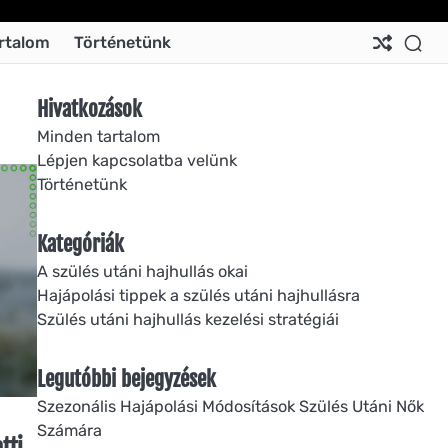
Ab
Co
Co
Pri
Si
Te
rtalom
Történetünk
Us
Us
Pol
Pol
an
Con
Hivatkozások
Minden tartalom
Lépjen kapcsolatba velünk
Történetünk
Kategóriák
A szülés utáni hajhullás okai
Hajápolási tippek a szülés utáni hajhullásra
Szülés utáni hajhullás kezelési stratégiái
Legutóbbi bejegyzések
Szezonális Hajápolási Módosítások Szülés Utáni Nők
Számára