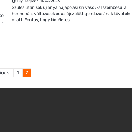
11/02/2026
Lily Harper
Szülés után sok új anya hajápolási kihívásokkal szembesül a
hormonális változások és az újszülött gondozásának követel
tő
miatt. Fontos, hogy kíméletes…
s a
Posts
ious
1
2
pagination