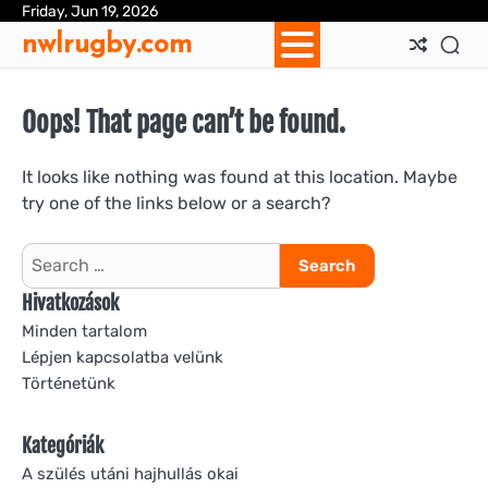
Skip
Friday, Jun 19, 2026
Ab
Con
Coo
Pri
Sit
Te
nwlrugby.com
to
Us
Us
Pol
Pol
an
content
Con
Oops! That page can’t be found.
It looks like nothing was found at this location. Maybe
try one of the links below or a search?
Search
for:
Hivatkozások
Minden tartalom
Lépjen kapcsolatba velünk
Történetünk
Kategóriák
A szülés utáni hajhullás okai