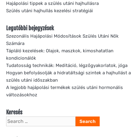
Hajápolási tippek a szülés utáni hajhullásra
Szülés utáni hajhullás kezelési stratégiái
Legutóbbi bejegyzések
Szezonális Hajápolási Módosítások Szülés Utáni Nők
Számára
Tápláló kezelések: Olajok, maszkok, kimoshatatlan
kondicionálók
Tudatosság technikák: Meditáció, légzőgyakorlatok, jóga
Hogyan befolyásolják a hidratáltsági szintek a hajhullást a
szülés utáni időszakban
A legjobb hajápolási termékek szülés utáni hormonális
változásokhoz
Keresés
Search
for: